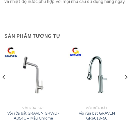
và nhiệt độ nước phù hợp với mọi nhu cầu sử dụng hàng ngày.
SẢN PHẨM TƯƠNG TỰ
VÒI RỬA BÁT
VÒI RỬA BÁT
Vòi rửa bát GRAVEN GRWD-
Vòi rửa bát GRAVEN
A054C – Màu Chrome
GR6019-5C