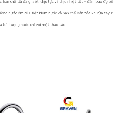
hạn chế tối đa gỉ sét, chịu lực và chịu nhiệt tốt – đảm bảo độ bề
òng nước êm dịu, tiết kiệm nước và hạn chế bắn tóe khi rửa tay, r
à lưu lượng nước chỉ với một thao tác.