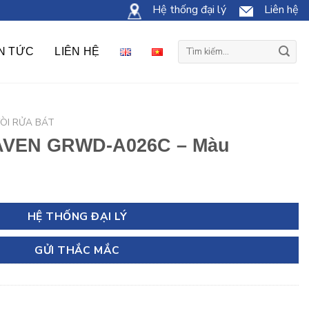
Hệ thống đại lý
Liên hệ
Tìm
IN TỨC
LIÊN HỆ
kiếm:
ÒI RỬA BÁT
RAVEN GRWD-A026C – Màu
HỆ THỐNG ĐẠI LÝ
GỬI THẮC MẮC