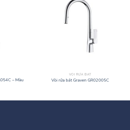
VÒI RỬA BÁT
A054C – Màu
Vòi rửa bát Graven GR02005C