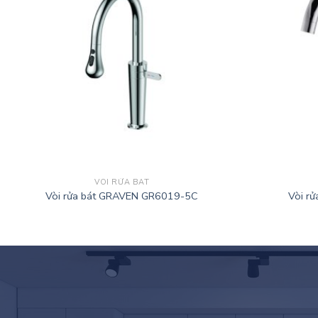
VÒI RỬA BÁT
Vòi rửa bát GRAVEN GR6019-5C
Vòi r