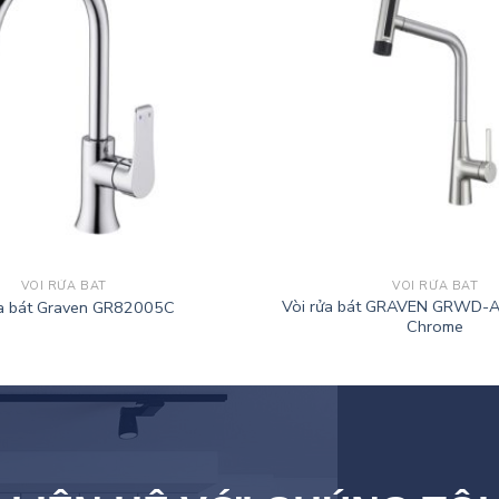
VÒI RỬA BÁT
VÒI RỬA BÁT
Vòi rửa bát GRAVEN GRWD-
ửa bát Graven GR82005C
Chrome