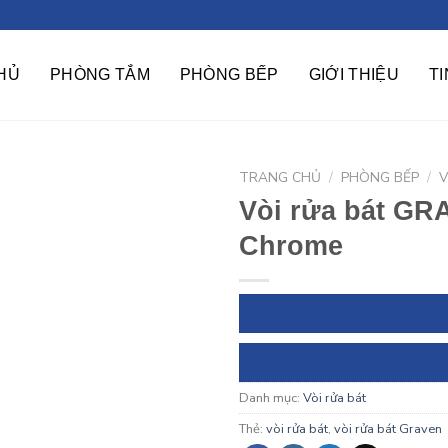
HỦ
PHÒNG TẮM
PHÒNG BẾP
GIỚI THIỆU
T
TRANG CHỦ
/
PHÒNG BẾP
/
V
Vòi rửa bát G
Chrome
Danh mục:
Vòi rửa bát
Thẻ:
vòi rửa bát
,
vòi rửa bát Graven