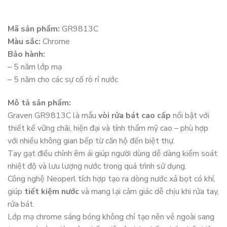
Mã sản phẩm:
GR9813C
Màu sắc:
Chrome
Bảo hành:
– 5 năm lớp mạ
– 5 năm cho các sự cố rò rỉ nước
Mô tả sản phẩm:
Graven GR9813C là mẫu
vòi rửa bát cao cấp
nổi bật với
thiết kế vững chãi, hiện đại và tính thẩm mỹ cao – phù hợp
với nhiều không gian bếp từ căn hộ đến biệt thự.
Tay gạt điều chỉnh êm ái giúp người dùng dễ dàng kiểm soát
nhiệt độ và lưu lượng nước trong quá trình sử dụng.
Công nghệ Neoperl tích hợp tạo ra dòng nước xả bọt có khí,
giúp
tiết kiệm nước
và mang lại cảm giác dễ chịu khi rửa tay,
rửa bát.
Lớp mạ chrome sáng bóng không chỉ tạo nên vẻ ngoài sang