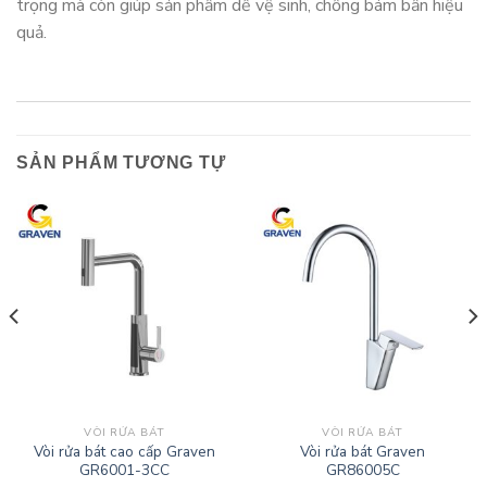
trọng mà còn giúp sản phẩm dễ vệ sinh, chống bám bẩn hiệu
quả.
SẢN PHẨM TƯƠNG TỰ
VÒI RỬA BÁT
VÒI RỬA BÁT
Vòi rửa bát cao cấp Graven
Vòi rửa bát Graven
GR6001-3CC
GR86005C