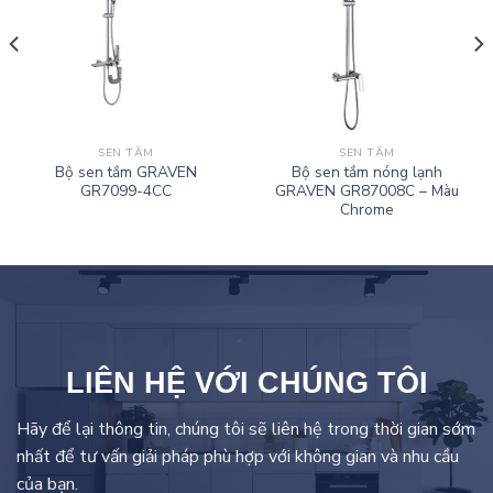
SEN TẮM
SEN TẮM
Bộ sen tắm GRAVEN
Bộ sen tắm nóng lạnh
GR7099-4CC
GRAVEN GR87008C – Màu
Chrome
LIÊN HỆ VỚI CHÚNG TÔI
Hãy để lại thông tin, chúng tôi sẽ liên hệ trong thời gian sớm
nhất để tư vấn giải pháp phù hợp với không gian và nhu cầu
của bạn.