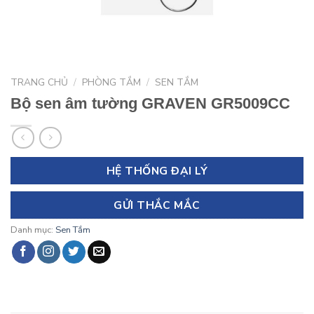
TRANG CHỦ
/
PHÒNG TẮM
/
SEN TẮM
Bộ sen âm tường GRAVEN GR5009CC
HỆ THỐNG ĐẠI LÝ
GỬI THẮC MẮC
Danh mục:
Sen Tắm