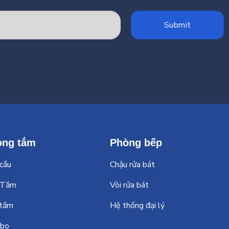
òng tắm
Phòng bếp
cầu
Chậu rửa bát
 Tắm
Vòi rửa bát
 tắm
Hệ thống đại lý
abo