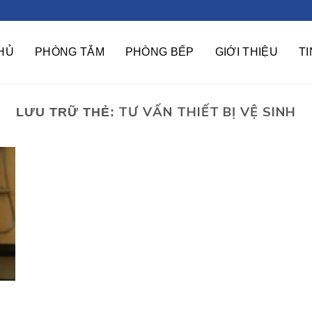
HỦ
PHÒNG TẮM
PHÒNG BẾP
GIỚI THIỆU
T
TƯ VẤN THIẾT BỊ VỆ SINH
LƯU TRỮ THẺ: