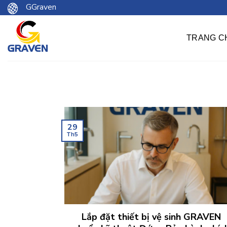
Chuyển
GGraven
đến
nội
TRANG C
dung
29
Th5
Lắp đặt thiết bị vệ sinh GRAVEN