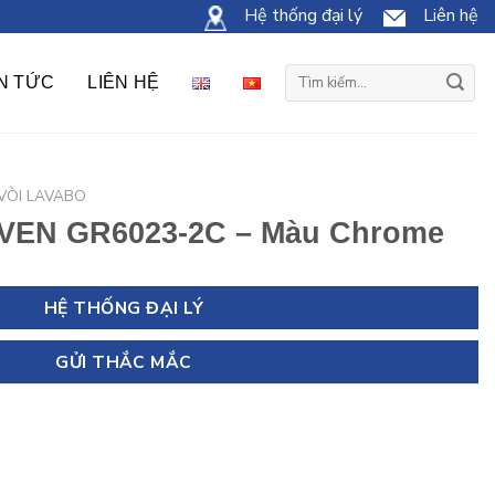
Hệ thống đại lý
Liên hệ
Tìm
IN TỨC
LIÊN HỆ
kiếm:
VÒI LAVABO
AVEN GR6023-2C – Màu Chrome
HỆ THỐNG ĐẠI LÝ
GỬI THẮC MẮC