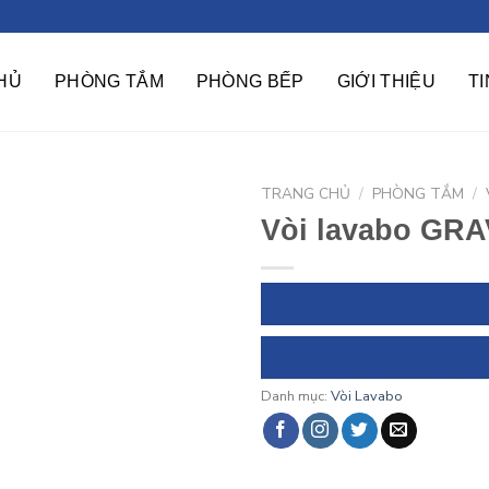
HỦ
PHÒNG TẮM
PHÒNG BẾP
GIỚI THIỆU
T
TRANG CHỦ
/
PHÒNG TẮM
/
Vòi lavabo GR
Danh mục:
Vòi Lavabo